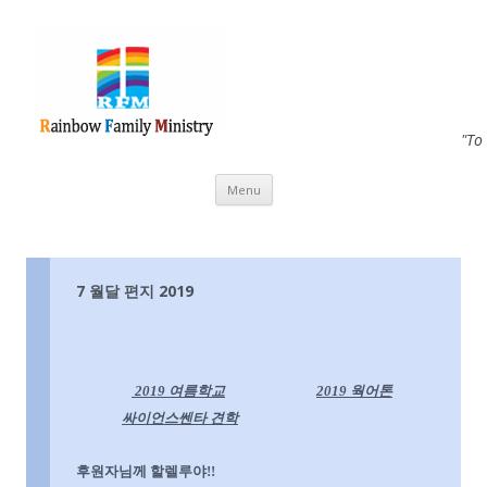
"To
Skip to content
Menu
7 월달 편지 2019
2019
여름학교
2019
웍
어톤
싸이언스쎈타 견학
후원자님께 할렐루야
!!