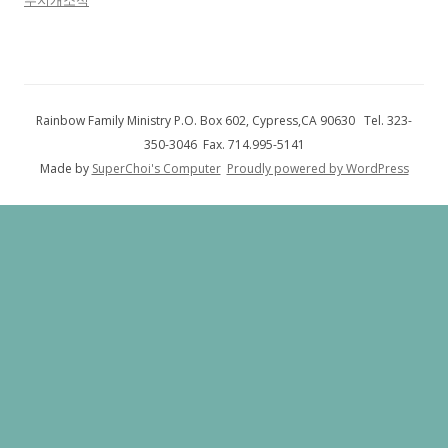
무지개소식
Rainbow Family Ministry P.O. Box 602, Cypress,CA 90630 Tel. 323-
350-3046 Fax. 714.995-5141
Made by
SuperChoi's Computer
Proudly powered by WordPress