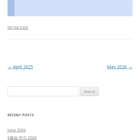
05/04/2026
Post navigation
←
April 2025
May 2026
→
Search for:
RECENT POSTS
June 2026
6월달 편지 2026